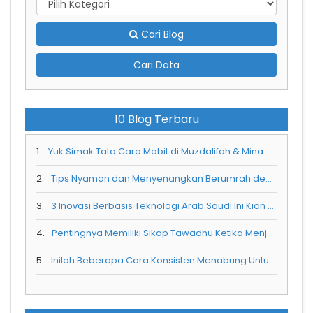
Cari Blog
Cari Data
10 Blog Terbaru
1.
Yuk Simak Tata Cara Mabit di Muzdalifah & Mina Saat Berhaji
2.
Tips Nyaman dan Menyenangkan Berumrah dengan Balita
3.
3 Inovasi Berbasis Teknologi Arab Saudi Ini Kian Menarik Wisatawan Luar Negeri
4.
Pentingnya Memiliki Sikap Tawadhu Ketika Menjalani Ibadah Umra
5.
Inilah Beberapa Cara Konsisten Menabung Untuk Umrah Selama Pandemi Corona