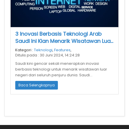
3 Inovasi Berbasis Teknologi Arab
Saudi Ini Kian Menarik Wisatawan Luar
Negeri
Kategori :
Teknologi
,
Features
,
Ditulis pada : 30 Juni 2024, 14:24:28
Saudi kini gencar sekali menerapkan inovasi
berbasis teknologi untuk menarik wisatawan luar
negeri dari seluruh penjuru dunia. Saudi
menargetkan untuk mendatangkan jutaan turi
Baca Selengkapnya