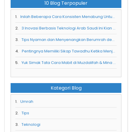
10 Blog Terpopuler
1.
Inilah Beberapa Cara Konsisten Menabung Untuk Umrah Selama Pandemi Corona
2.
3 Inovasi Berbasis Teknologi Arab Saudi Ini Kian Menarik Wisatawan Luar Negeri
3.
Tips Nyaman dan Menyenangkan Berumrah dengan Balita
4.
Pentingnya Memiliki Sikap Tawadhu Ketika Menjalani Ibadah Umra
5.
Yuk Simak Tata Cara Mabit di Muzdalifah & Mina Saat Berhaji
Kategori Blog
1.
Umrah
2.
Tips
3.
Teknologi