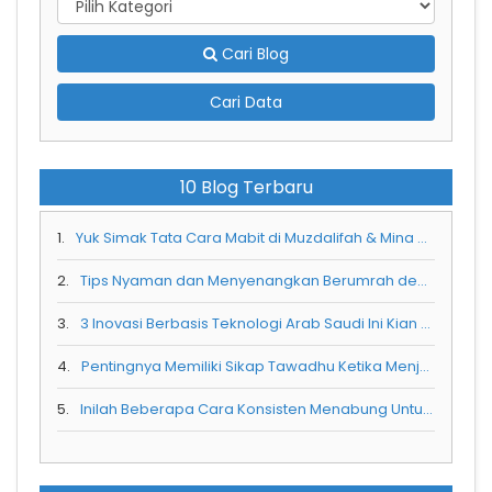
Cari Blog
Cari Data
10 Blog Terbaru
1.
Yuk Simak Tata Cara Mabit di Muzdalifah & Mina Saat Berhaji
2.
Tips Nyaman dan Menyenangkan Berumrah dengan Balita
3.
3 Inovasi Berbasis Teknologi Arab Saudi Ini Kian Menarik Wisatawan Luar Negeri
4.
Pentingnya Memiliki Sikap Tawadhu Ketika Menjalani Ibadah Umra
5.
Inilah Beberapa Cara Konsisten Menabung Untuk Umrah Selama Pandemi Corona