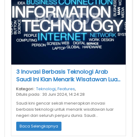
3 Inovasi Berbasis Teknologi Arab
Saudi Ini Kian Menarik Wisatawan Luar
Negeri
Kategori :
Teknologi
,
Features
,
Ditulis pada : 30 Juni 2024, 14:24:28
Saudi kini gencar sekali menerapkan inovasi
berbasis teknologi untuk menarik wisatawan luar
negeri dari seluruh penjuru dunia. Saudi
menargetkan untuk mendatangkan jutaan turi
Baca Selengkapnya