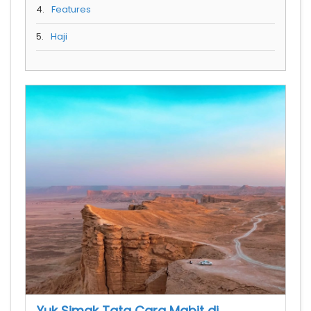
4.
Features
5.
Haji
Yuk Simak Tata Cara Mabit di