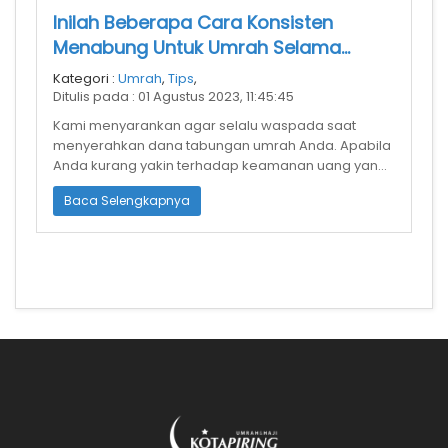
Inilah Beberapa Cara Konsisten
Menabung Untuk Umrah Selama
Pandemi Corona
Kategori :
Umrah
,
Tips
,
Ditulis pada : 01 Agustus 2023, 11:45:45
Kami menyarankan agar selalu waspada saat
menyerahkan dana tabungan umrah Anda. Apabila
Anda kurang yakin terhadap keamanan uang yang
Anda serahkan, maka Anda bisa mencari
Baca Selengkapnya