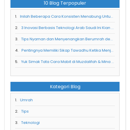
10 Blog Terpopuler
1.
Inilah Beberapa Cara Konsisten Menabung Untuk Umrah Selama Pandemi Corona
2.
3 Inovasi Berbasis Teknologi Arab Saudi Ini Kian Menarik Wisatawan Luar Negeri
3.
Tips Nyaman dan Menyenangkan Berumrah dengan Balita
4.
Pentingnya Memiliki Sikap Tawadhu Ketika Menjalani Ibadah Umra
5.
Yuk Simak Tata Cara Mabit di Muzdalifah & Mina Saat Berhaji
Kategori Blog
1.
Umrah
2.
Tips
3.
Teknologi