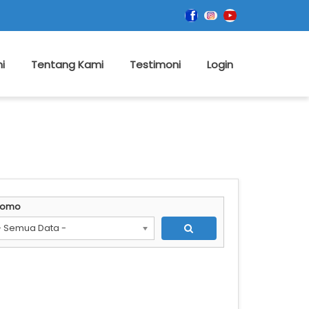
i
Tentang Kami
Testimoni
Login
romo
- Semua Data -