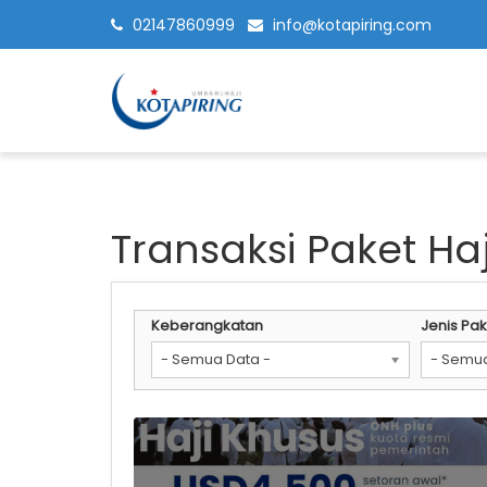
02147860999
info@kotapiring.com
Transaksi Paket Haj
Keberangkatan
Jenis Pak
- Semua Data -
- Semua