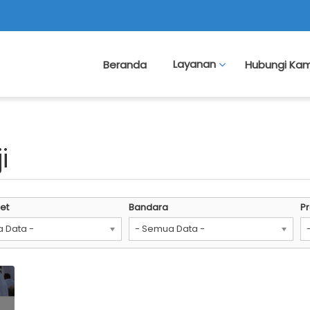
Beranda
Layanan
Hubungi Kam
i
et
Bandara
P
 Data -
- Semua Data -